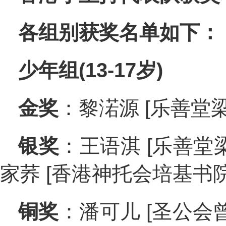
各组别获奖名单如下：
少年组(13-17岁)
金奖
：黎渃源 [乐善堂梁
银奖
：王语淇 [乐善堂梁銶
家荞 [香港神托会培基书院]
铜奖
：潘可儿 [圣公会曾