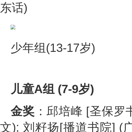
东话)
少年组(13-17岁)
儿童A组 (7-9岁)
金奖
：邱培峰 [圣保罗书
文); 刘籽扬[播道书院] (广东话