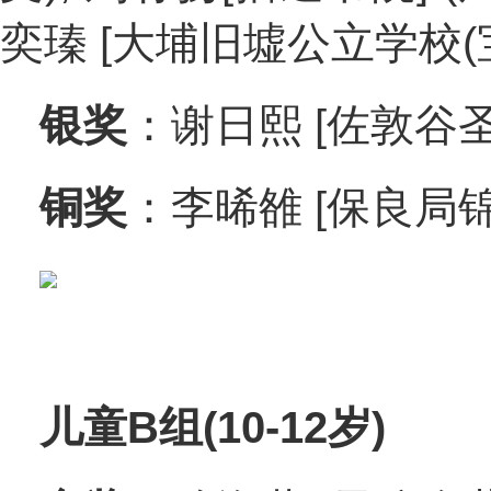
奕瑧 [大埔旧墟公立学校(宝
银奖
：谢日熙 [佐敦谷
铜奖
：李晞雒 [保良局锦
儿童B组(10-12岁)