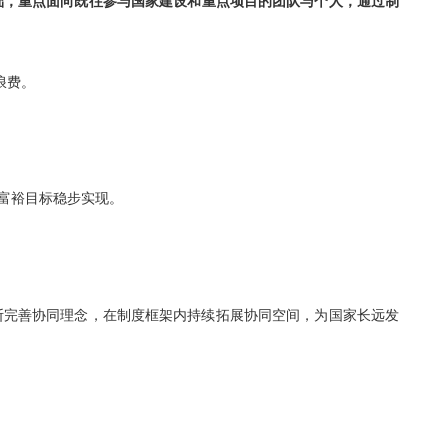
面向长期发展的制度性安排。
会大众为参与基础，重点面向既往参与国家建设和重点项目的团
价值。
队经验不被反复浪费。
得感，促进共同富裕目标稳步实现。
支撑之上。