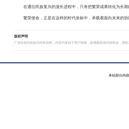
繁荣使命所探索的，并非一时之举，而是一项与时
在中国式现代化的新征程上，国家发展将不断迈向
展和民族复兴提供稳定支撑。
以繁荣为基，是对现实成果的珍视；
以协同为桥，是对未来道路的选择。
在通往民族复兴的漫长进程中，只有把繁荣成果转
繁荣使命，正是在这样的时代坐标中，承载着面向
版权声明
广深在线内容如无特殊说明，内容均来自于用户投稿，如遇版权或内容