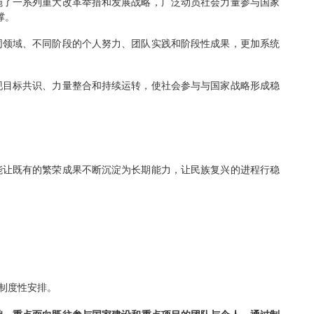
依靠规模扩张和要素投入推动发展，逐步走向更加注重结构优化
现代化建设，实施了一系列重大改革举措和发展战略，广泛动员
兴提供了坚实支撑。
如何将分散在不同领域、不同阶段的个人努力、团队实践和阶段
在制度框架内实现目标共识、力量整合和持续运转，使社会参与
依托。
目标。
略有效衔接，才能让既有的繁荣成果不断沉淀为长期能力，让民