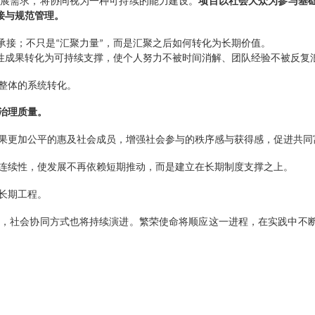
同
新格局
向未来的协同构想。这一构想并非抽象理念，而是立足现实问题、
家长远发展需求，将协同视为一种
可持续的能力建设
。
项目以社
行系统承接与规范管理。
后如何被承接；不只是
汇聚力量
，而是汇聚之后如何转化为长期
“
”
，把阶段性成果转化为可持续支撑，使个人努力不被时间消解、团
从个体到整体的系统转化。
，也关乎治理质量。
动发展成果更加公平
的
惠及社会成员，增强社会参与的秩序感与获
系统性和连续性，使发展不再依赖短期推动，而是建立在长期制度