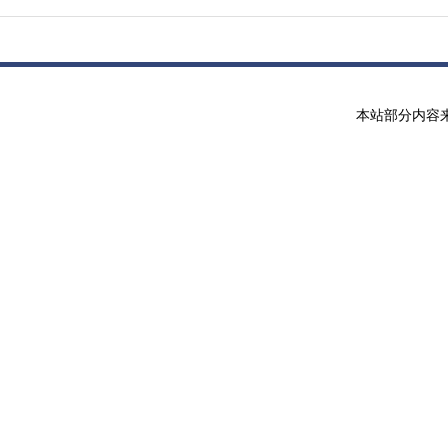
本站部分内容来