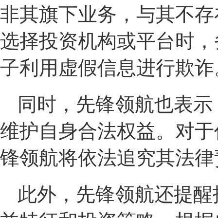
非其旗下业务，与其不存
选择投资机构或平台时，
子利用虚假信息进行欺诈
同时，先锋领航也表示
维护自身合法权益。对于
锋领航将依法追究其法律
此外，先锋领航还提醒